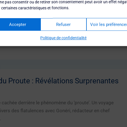
Piscine
ne pas consentir ou de retirer son consentement peut avoir un effet négat
 certaines caractéristiques et fonctions.
ue vous devez savoir sur le filet piscine. Astuces,
tions surprenantes par Gonéri, rédacteur en chef d’Ornière
Accepter
Refuser
Voir les préférence
Politique de confidentialité
du Proute : Révélations Surprenantes
é cachée derrière le phénomène du ‘proute’. Un voyage
nivers des flatulences avec Gonéri, rédacteur en chef
.