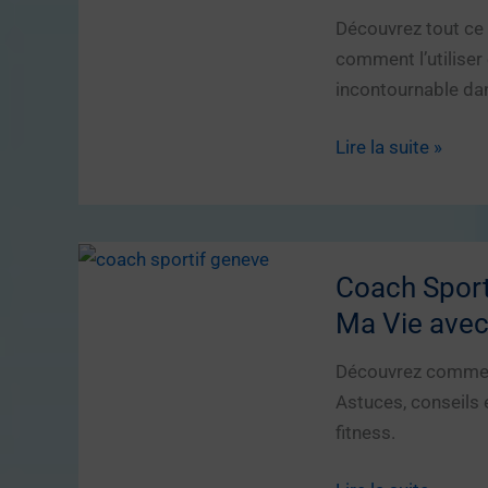
Été
Découvrez tout ce 
Sans
comment l’utiliser 
Moustiques
incontournable da
Gode
Lire la suite »
Anal
:
Tout
ce
Coach Sport
que
Ma Vie avec
Vous
Devez
Découvrez comment
Savoir
Astuces, conseils 
pour
fitness.
un
Plaisir