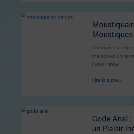
en
Entrepreneur
plus
Décennale
de
:
Moustiquaire
maisons
Ce
Moustiques
à
Que
Lille
Vous
Découvrez comment
en
Devez
maison en un havre
sont
Absolument
indésirables.
équipées
Savoir
!
Moustiquaire
Lire la suite »
Fenêtre
:
Le
Secret
Gode Anal :
pour
un Plaisir In
un