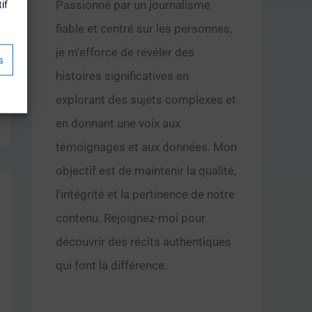
Passionné par un journalisme
if
fiable et centré sur les personnes,
je m'efforce de révéler des
s
histoires significatives en
explorant des sujets complexes et
en donnant une voix aux
témoignages et aux données. Mon
objectif est de maintenir la qualité,
l'intégrité et la pertinence de notre
contenu. Rejoignez-moi pour
découvrir des récits authentiques
qui font la différence.