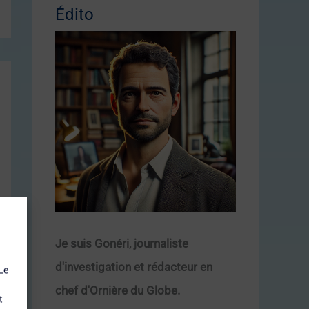
Édito
Je suis Gonéri, journaliste
d'investigation et rédacteur en
Le
chef d'Ornière du Globe.
t