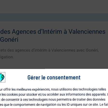
 des Agences d’Intérim à Valenciennes
 Gonéri
ets des agences d’intérim à Valenciennes avec Gonéri,
tigation.
Gérer le consentement
r offrir les meilleures expériences, nous utilisons des technologies telles
 les cookies pour stocker et/ou accéder aux informations des appareils. 
évélé : Tout Ce Que Vous Devez Savoir
t de consentir à ces technologies nous permettra de traiter des données
les que le comportement de navigation ou les ID uniques sur ce site. Le fai