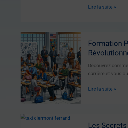
Le
Le
Lire la suite »
Filet
Mystère
Piscine
du
Proute
:
Formation Pr
Révélations
Révolutionne
Surprenantes
par
Découvrez comment
Gonéri
carrière et vous ou
Formation
Lire la suite »
Professionnelle
:
Le
Secret
Les Secrets