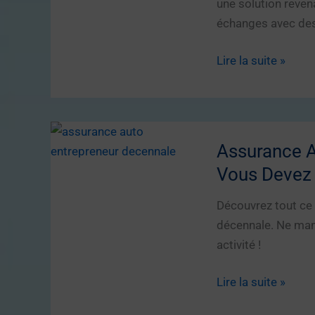
une solution reve
échanges avec des 
Ce
Lire la suite »
que
j’ai
découvert
sur
Assurance A
les
Vous Devez 
volets
roulants
Découvrez tout ce 
occultants…
décennale. Ne man
et
activité !
pourquoi
de
Assurance
Lire la suite »
plus
Auto