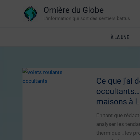
Aller
Ornière du Globe
au
L'information qui sort des sentiers battus
contenu
À LA UNE
Ce que j’ai 
occultants… 
maisons à Li
En tant que rédact
analyser les tendan
thermique… les p