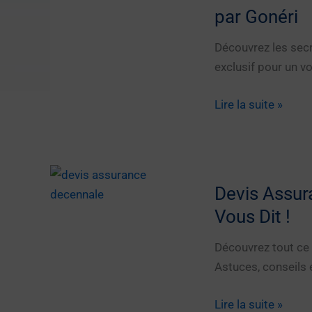
pour
par Gonéri
Révolutionner
Votre
Découvrez les secr
Carrière
exclusif pour un vo
Les
Lire la suite »
Secrets
des
Taxis
à
Devis Assur
Clermont-
Vous Dit !
Ferrand
Révélés
Découvrez tout ce 
par
Astuces, conseils e
Gonéri
Devis
Lire la suite »