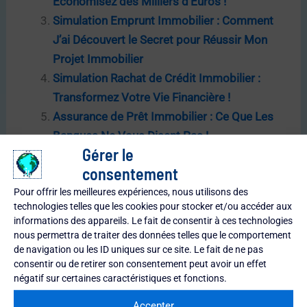
Économisez des Milliers d’Euros !
Simulation Emprunt Immobilier : Comment
J’ai Découvert le Secret pour Réussir Mon
Projet Immobilier
Simulation Rachat de Crédit Immobilier :
Transformez Votre Vie Financière !
Assurance de Prêt Immobilier : Ce Que Les
Banques Ne Vous Disent Pas !
Gérer le
consentement
Pour offrir les meilleures expériences, nous utilisons des
technologies telles que les cookies pour stocker et/ou accéder aux
←
Article précédent
Article suivant
→
informations des appareils. Le fait de consentir à ces technologies
nous permettra de traiter des données telles que le comportement
de navigation ou les ID uniques sur ce site. Le fait de ne pas
consentir ou de retirer son consentement peut avoir un effet
négatif sur certaines caractéristiques et fonctions.
À lire aussi
Accepter