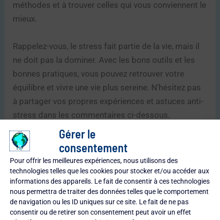
méthodes et à trouver celles qui vous conviennent le
mieux.
Rappelez-vous, le stress fait partie de la vie, mais il
ne doit pas la dominer. Avec les bons outils et les
bonnes pratiques, vous pouvez retrouver votre
équilibre et vivre une vie plus sereine. N’hésitez pas
à partager vos propres expériences et astuces anti-
stress dans les commentaires ci-dessous.
Ensemble, nous pouvons créer une communauté de
Gérer le
soutien et de bien-être.
consentement
Pour offrir les meilleures expériences, nous utilisons des
À bientôt pour de nouvelles découvertes,
technologies telles que les cookies pour stocker et/ou accéder aux
informations des appareils. Le fait de consentir à ces technologies
nous permettra de traiter des données telles que le comportement
Gonéri
de navigation ou les ID uniques sur ce site. Le fait de ne pas
consentir ou de retirer son consentement peut avoir un effet