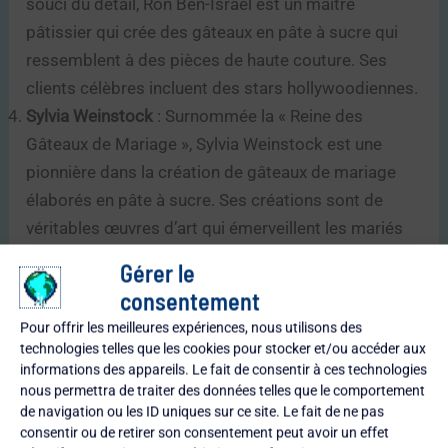
souci du détail, Ron Ben-Israel est un maître
pâtissier qui crée des gâteaux en pâte à sucre qui
ressemblent à des pièces de haute couture. Ses
clients célèbres incluent des stars hollywoodiennes.
Sylvia Weinstock
: Surnommée la « Reine des
Gâteaux de Mariage », Sylvia Weinstock est une
pionnière dans la création de gâteaux de mariage
élaborés en pâte à sucre. Ses créations sont de
véritables œuvres d’art qui émerveillent les mariés
et leurs invités.
Gérer le
Elisa Strauss
: Spécialisée dans les gâteaux
consentement
sculptés et les figurines en pâte à sucre, Elisa
Pour offrir les meilleures expériences, nous utilisons des
Strauss est une artiste renommée dont les
technologies telles que les cookies pour stocker et/ou accéder aux
créations ont été présentées dans des magazines et
informations des appareils. Le fait de consentir à ces technologies
nous permettra de traiter des données telles que le comportement
émissions de télévision du monde entier.
de navigation ou les ID uniques sur ce site. Le fait de ne pas
Rosie Cake-Diva
: Une star des médias sociaux,
consentir ou de retirer son consentement peut avoir un effet