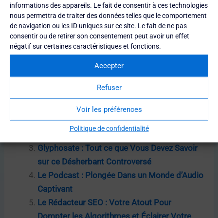
informations des appareils. Le fait de consentir à ces technologies
regretterez pas. Ce chien mystérieux et fascinant a
nous permettra de traiter des données telles que le comportement
tout pour vous étonner et vous séduire.
de navigation ou les ID uniques sur ce site. Le fait de ne pas
consentir ou de retirer son consentement peut avoir un effet
négatif sur certaines caractéristiques et fonctions.
© 2023 Ornière du Globe. Tous droits réservés.
Accepter
Pour Aller Plus Loin
Refuser
Garantie Décennale des Constructeurs : Tout
Ce Que Vous Devez Savoir
Voir les préférences
Pâte à Sucre : L’Art Sucré de la Décoration de
Politique de confidentialité
Gâteaux
Glyphosate : Tout ce que Vous Devez Savoir
sur ce Désherbant Controversé
Le Podcast : Plongée Dans un Monde d’Audio
Captivant
Le Rédacteur SEO : Votre Atout Pour
Dompter les Algorithmes et Éclairer Votre