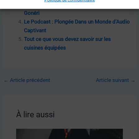
Cuisiniste Liège : Les Secrets Révélés par
Gonéri
Le Podcast : Plongée Dans un Monde d’Audio
Captivant
Tout ce que vous devez savoir sur les
cuisines équipées
←
Article précédent
Article suivant
→
À lire aussi