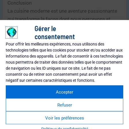
Conclusion
La cuisine moderne est une aventure passionnante
qui transforme la façon dont nous percevons et
Gérer le
apprécions la nourriture. En tant que rédacteur en
consentement
chef d’Ornière du Globe, je suis ravi de partager avec
vous ces secrets et astuces pour vous aider à
Pour offrir les meilleures expériences, nous utilisons des
technologies telles que les cookies pour stocker et/ou accéder aux
explorer ce monde culinaire fascinant. Alors,
informations des appareils. Le fait de consentir à ces technologies
qu’attendez-vous? Mettez votre tablier, sortez vos
nous permettra de traiter des données telles que le comportement
ustensiles et plongez dans l’univers de la cuisine
de navigation ou les ID uniques sur ce site. Le fait de ne pas
consentir ou de retirer son consentement peut avoir un effet
moderne!
négatif sur certaines caractéristiques et fonctions.
Pour Aller Plus Loin
Accepter
Cuisine sur Mesure : Transformez Votre
Refuser
Espace Culinaire en Chef-d’œuvre
Pâte à Sucre : L’Art Sucré de la Décoration de
Voir les préférences
Gâteaux
Politique de confidentialité