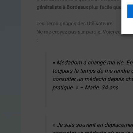
généraliste à Bordeaux
plus facile que jama
Les Témoignages des Utilisateurs
Ne me croyez pas sur parole. Voici ce que 
:
« Medadom a changé ma vie. En t
toujours le temps de me rendre
consulter un médecin depuis che
pratique. » –
Marie, 34 ans
« Je suis souvent en déplacemen