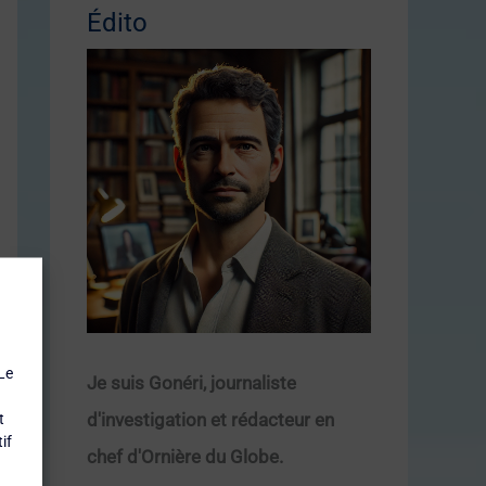
Édito
Le
Je suis Gonéri, journaliste
d'investigation et rédacteur en
t
if
chef d'Ornière du Globe.