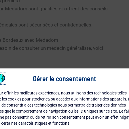
 précieux.
r Medadom sont qualifiés et offrent des conseils
icales sont sécurisées et confidentielles.
 à Bordeaux avec Medadom
esoin de consulter un médecin généraliste, voici
 le site de Medadom et créez un compte.
Gérer le consentement
z la liste des médecins disponibles à Bordeaux et
 mieux.
r offrir les meilleures expériences, nous utilisons des technologies telles
un créneau horaire et prenez rendez-vous en ligne.
 les cookies pour stocker et/ou accéder aux informations des appareils. 
re prévue pour votre consultation vidéo ou en
t de consentir à ces technologies nous permettra de traiter des données
les que le comportement de navigation ou les ID uniques sur ce site. Le fai
ne pas consentir ou de retirer son consentement peut avoir un effet négat
 certaines caractéristiques et fonctions.
 la recherche et la consultation d’un
médecin