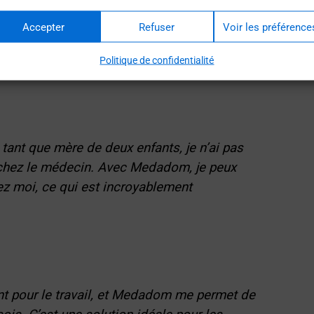
is.
Accepter
Refuser
Voir les préférence
Politique de confidentialité
certains utilisateurs de Medadom à Bordeaux ont à dire
ant que mère de deux enfants, je n’ai pas
 chez le médecin. Avec Medadom, je peux
z moi, ce qui est incroyablement
t pour le travail, et Medadom me permet de