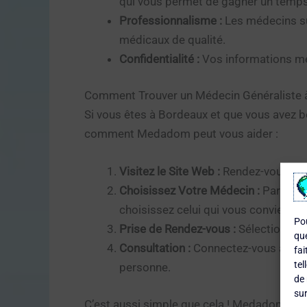
qui vous permet de gagner un temps
Professionnalisme :
Les médecins su
médicaux de qualité.
Confidentialité :
Vos informations méd
Comment Trouver un Médecin Généraliste
Si vous êtes à Bordeaux et que vous avez b
comment Medadom peut vous aider :
Visitez le Site Web :
Rendez-vous sur
Choisissez Votre Médecin :
Parcoure
choisissez celui qui vous convient le
Pou
Prise de Rendez-vous :
Sélectionnez 
que
Consultation :
Connectez-vous à l’heu
fai
tel
personne.
de 
sur
C’est aussi simple que cela ! Medadom rend