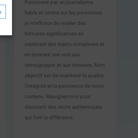
Passionné par un journalisme
s
fiable et centré sur les personnes,
je m'efforce de révéler des
histoires significatives en
explorant des sujets complexes et
en donnant une voix aux
témoignages et aux données. Mon
objectif est de maintenir la qualité,
l'intégrité et la pertinence de notre
contenu. Rejoignez-moi pour
découvrir des récits authentiques
qui font la différence.